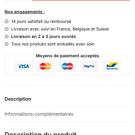
YI
YI
Nos engagements :
REN
14 jours satisfait ou remboursé
-
Livraison avec suivi en France, Belgique et Suisse
Semen
Livraison en 2 à 3 jours ouvrés
Coicis
Tous nos produits sont emballés avec soin
Lachryma
Jobi
Moyens de paiement acceptés
Description
Informations complémentaires
Description du produit