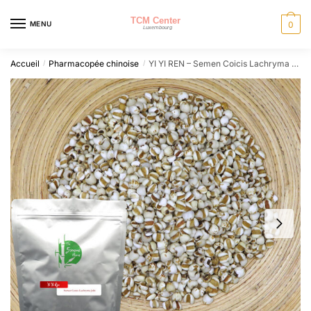
Skip
Skip
to
to
MENU
0
navigation
content
Accueil
Pharmacopée chinoise
YI YI REN – Semen Coicis Lachryma Jobi
/
/