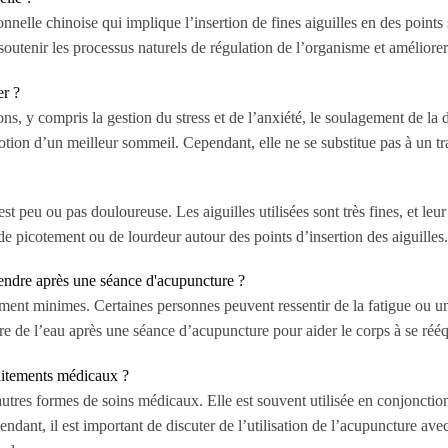
nelle chinoise qui implique l’insertion de fines aiguilles en des points s
 soutenir les processus naturels de régulation de l’organisme et améliorer
er ?
ons, y compris la gestion du stress et de l’anxiété, le soulagement de l
romotion d’un meilleur sommeil. Cependant, elle ne se substitue pas à un 
 peu ou pas douloureuse. Les aiguilles utilisées sont très fines, et leur
 picotement ou de lourdeur autour des points d’insertion des aiguilles.
prendre après une séance d'acupuncture ?
ment minimes. Certaines personnes peuvent ressentir de la fatigue ou une
oire de l’eau après une séance d’acupuncture pour aider le corps à se rééq
raitements médicaux ?
utres formes de soins médicaux. Elle est souvent utilisée en conjonctio
pendant, il est important de discuter de l’utilisation de l’acupuncture av