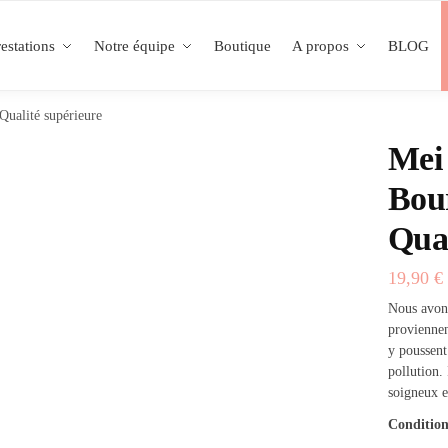
estations
Notre équipe
Boutique
A propos
BLOG
ualité supérieure
Mei
Bou
Qual
19,90
€
Nous avons
proviennen
y poussent
pollution.
soigneux e
Condition