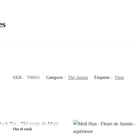
es
UGS :
T00011
Catégorie :
Thé chinois
Étiquette :
Fleur
Out of stock