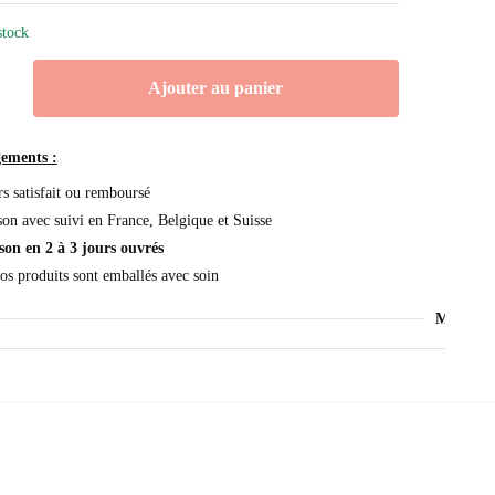
stock
Ajouter au panier
ements :
rs satisfait ou remboursé
son avec suivi en France, Belgique et Suisse
ns
son en 2 à 3 jours ouvrés
os produits sont emballés avec soin
Moyens d
e