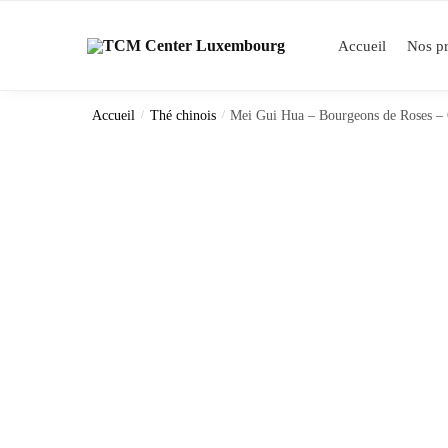
Skip
Skip
to
to
Accueil
Nos pr
navigation
content
Accueil
/
Thé chinois
/
Mei Gui Hua – Bourgeons de Roses – Q