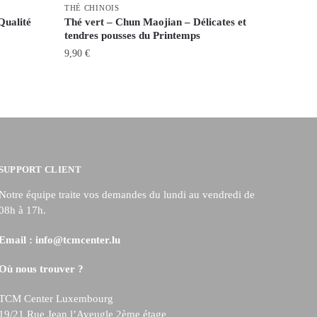
THÉ CHINOIS
Qualité
Thé vert – Chun Maojian – Délicates et
tendres pousses du Printemps
9,90
€
SUPPORT CLIENT
Notre équipe traite vos demandes du lundi au vendredi de
08h à 17h.
Email :
info@tcmcenter.lu
Où nous trouver ?
TCM Center Luxembourg
19/21 Rue Jean l’Aveugle 2ème étage