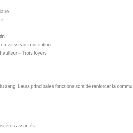
iaire
le
tin
 du vaisseau conception
hauffeur – Trois foyers
du sang. Leurs principales fonctions sont de renforcer la communi
iscères associés.