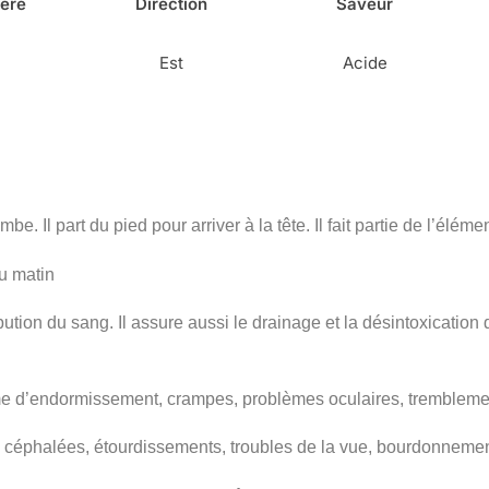
ière
Direction
Saveur
Est
Acide
be. Il part du pied pour arriver à la tête. Il fait partie de l’élém
du matin
ibution du sang. Il assure aussi le drainage et la désintoxication
oblème d’endormissement, crampes, problèmes oculaires, tremble
 céphalées, étourdissements, troubles de la vue, bourdonnement