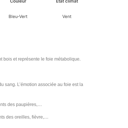
Couleur
Etat climat
Bleu-Vert
Vent
ent bois et représente le foie métabolique.
 du sang. L’émotion associée au foie est la
ments des paupières,…
s des oreilles, fièvre,…