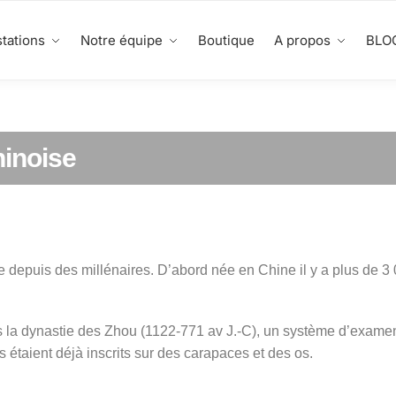
tations
Notre équipe
Boutique
A propos
BLO
hinoise
e depuis des millénaires. D’abord née en Chine il y a plus de 3
 la dynastie des Zhou (1122-771 av J.-C), un système d’examen
 étaient déjà inscrits sur des carapaces et des os.