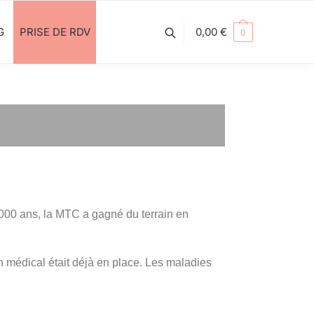
G
PRISE DE RDV
0,00
€
0
 000 ans, la MTC a gagné du terrain en
 médical était déjà en place. Les maladies