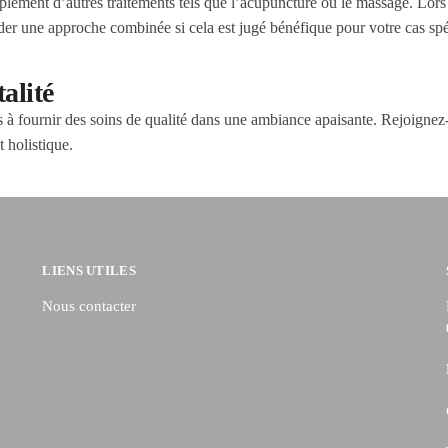
omplément d’autres traitements tels que l’acupuncture ou le massage. L
der une approche combinée si cela est jugé bénéfique pour votre cas spé
talité
urnir des soins de qualité dans une ambiance apaisante. Rejoignez-n
t holistique.
LIENS UTILES
Nous contacter