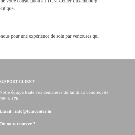
ors de votre consultation au TCM Center Luxembourg,
cifique.
ous pour une expérience de soin par ventouses qui
SUPPORT CLIENT
Notre équipe traite vos demandes du lundi au vendredi de
08h à 17h.
Email :
info@tcmcenter.lu
Où nous trouver ?