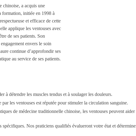
e chinoise, a acquis une
 formation, initiée en 1998 à
espectueuse et efficace de cette
le applique les ventouses avec
-être de ses patients. Son
on engagement envers le soin
Laure continue d’approfondir ses
tique au service de ses patients.
er à détendre les muscles tendus et à soulager les douleurs.
par les ventouses est réputée pour stimuler la circulation sanguine.
es de médecine traditionnelle chinoise, les ventouses peuvent aider à r
spécifiques. Nos praticiens qualifiés évalueront votre état et détermine