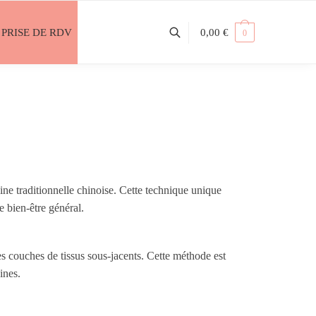
PRISE DE RDV
0,00
€
0
e traditionnelle chinoise. Cette technique unique
e bien-être général.
es couches de tissus sous-jacents. Cette méthode est
ines.