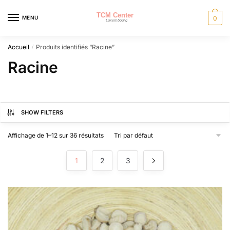
Skip
Skip
to
to
MENU
0
navigation
content
Accueil
Produits identifiés “Racine”
/
Racine
SHOW FILTERS
Affichage de 1–12 sur 36 résultats
1
2
3