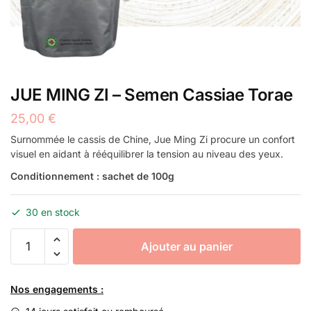
JUE MING ZI – Semen Cassiae Torae
25,00
€
Surnommée le cassis de Chine, Jue Ming Zi procure un confort
visuel en aidant à rééquilibrer la tension au niveau des yeux.
Conditionnement : sachet de 100g
30 en stock
quantité
Ajouter au panier
de
JUE
MING
Nos engagements :
ZI