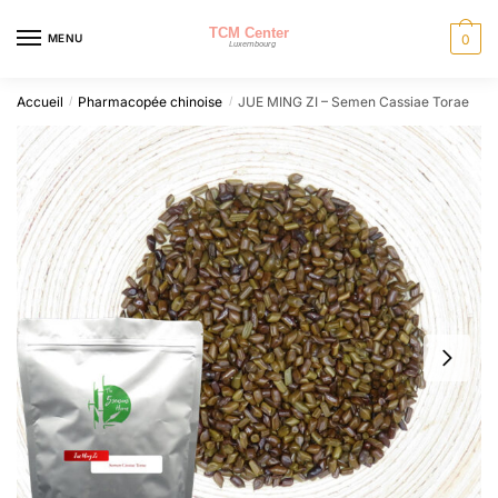
Skip
Skip
to
to
MENU
0
navigation
content
Accueil
Pharmacopée chinoise
JUE MING ZI – Semen Cassiae Torae
/
/