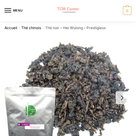
Skip
Skip
to
to
MENU
0
navigation
content
Accueil
Thé chinois
Thé noir – Hei Wulong – Prestigieux
/
/