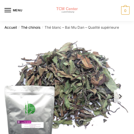
Skip
Skip
to
to
MENU
0
navigation
content
Accueil
Thé chinois
Thé blanc – Bai Mu Dan – Qualité supérieure
/
/