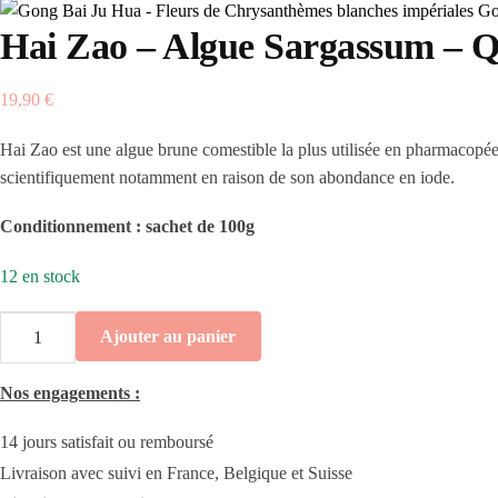
Go
Hai Zao – Algue Sargassum – Qu
19,90
€
Hai Zao est une algue brune comestible la plus utilisée en pharmacopée 
scientifiquement notamment en raison de son abondance en iode.
Conditionnement : sachet de 100g
12 en stock
quantité
Ajouter au panier
de
Hai
Nos engagements :
Zao
-
14 jours satisfait ou remboursé
Algue
Livraison avec suivi en France, Belgique et Suisse
Sargassum