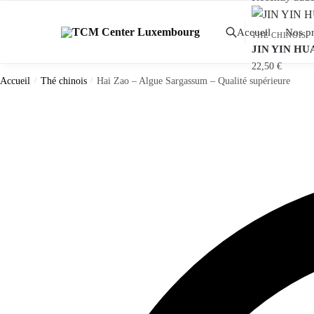
Skip
Skip
to
to
Accueil
Nos pr
THÉ CHINOIS
navigation
content
JIN YIN HUA 
22,50
€
Accueil
/
Thé chinois
/
Hai Zao – Algue Sargassum – Qualité supérieure