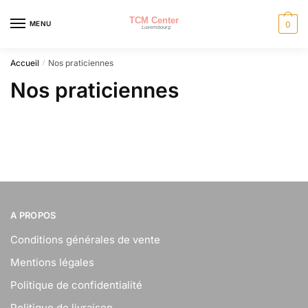
Skip
Skip
to
to
MENU
0
navigation
content
Accueil
Nos praticiennes
/
Nos praticiennes
A PROPOS
Conditions générales de vente
Mentions légales
Politique de confidentialité
Politique de livraison