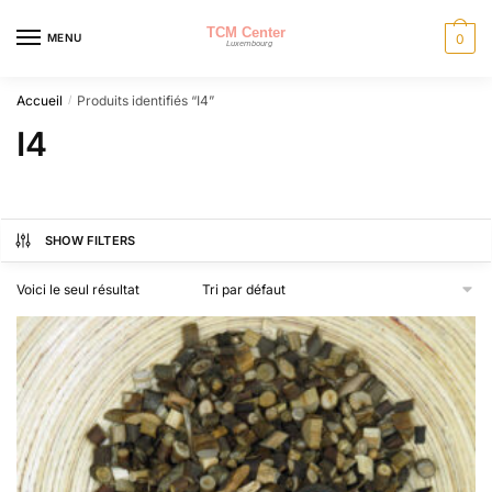
Skip
Skip
to
to
MENU
0
navigation
content
Accueil
Produits identifiés “I4”
/
I4
SHOW FILTERS
Voici le seul résultat