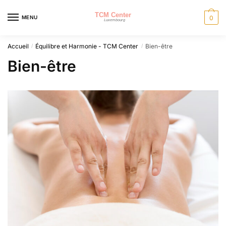
Skip
Skip
to
to
MENU
0
navigation
content
Accueil
Équilibre et Harmonie - TCM Center
Bien-être
/
/
Bien-être